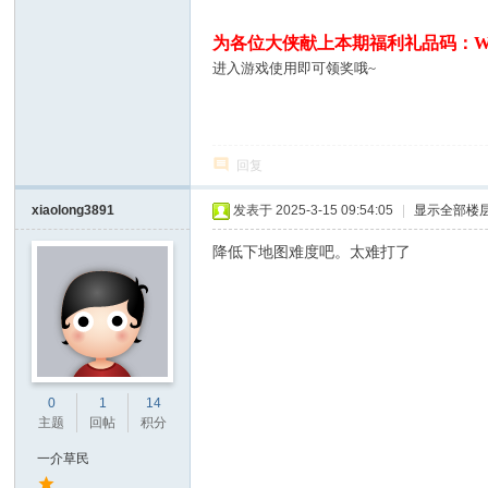
为各位大侠献上本期福利礼品码：
W
进入游戏使用即可领奖哦~
回复
xiaolong3891
发表于 2025-3-15 09:54:05
|
显示全部楼
降低下地图难度吧。太难打了
0
1
14
主题
回帖
积分
一介草民