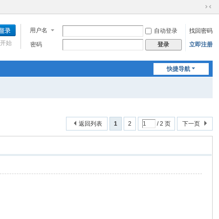
切
换
用户名
自动登录
找回密码
到
窄
开始
密码
立即注册
登录
版
快捷导航
返回列表
1
2
/ 2 页
下一页