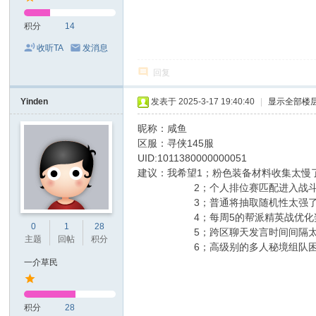
积分
14
收听TA
发消息
回复
Yinden
发表于 2025-3-17 19:40:40
|
显示全部楼
昵称：咸鱼
区服：寻侠145服
UID:1011380000000051
建议：我希望1；粉色装备材料收集太慢
2；个人排位赛匹配进入战斗后3
3；普通将抽取随机性太强了，取消
4；每周5的帮派精英战优化奖励能
0
1
28
5；跨区聊天发言时间间隔太长了
主题
回帖
积分
6；高级别的多人秘境组队困难，
一介草民
积分
28