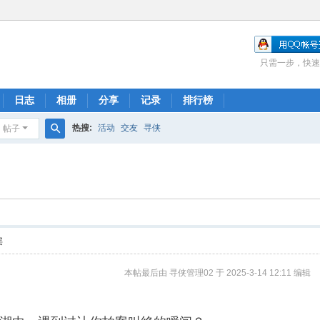
只需一步，快速
日志
相册
分享
记录
排行榜
热搜:
活动
交友
寻侠
帖子
搜
索
层
本帖最后由 寻侠管理02 于 2025-3-14 12:11 编辑