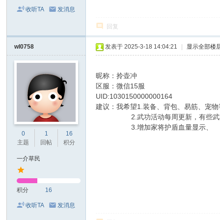
收听TA
发消息
回复
wl0758
发表于 2025-3-18 14:04:21
|
显示全部楼
昵称：拎壶冲
区服：微信15服
UID:1030150000000164
建议：我希望1.装备、背包、易筋、宠
2.武功活动每周更新，有些武功
3.增加家将护盾血量显示、
0
1
16
主题
回帖
积分
一介草民
积分
16
收听TA
发消息