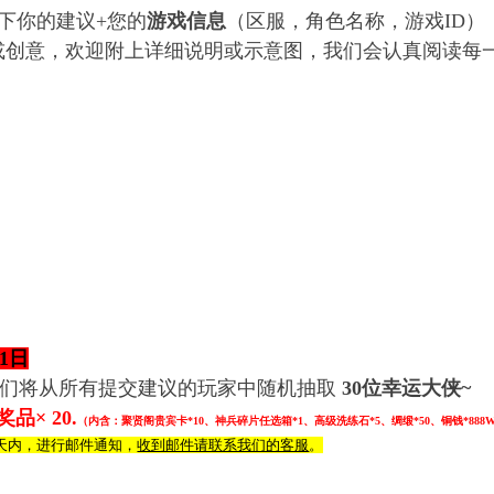
下你的建议+您的
游戏信息
（区服，角色名称，游戏ID）
化方案或创意，欢迎附上详细说明或示
1日
我们将从所有提交建议的玩家中随机抽取
30位幸运大侠~
内奖品
× 20.
（内含：
聚贤阁贵宾卡*10、神兵碎片任选箱*1、高级洗练石*5、绸缎*50、铜钱*888
天内，进行邮件通知，
收到邮件请联系我们的客服
。