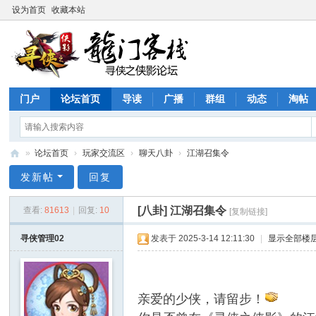
设为首页
收藏本站
门户
论坛首页
导读
广播
群组
动态
淘帖
»
论坛首页
›
玩家交流区
›
聊天八卦
›
江湖召集令
寻
发新帖
回复
侠
[八卦]
江湖召集令
查看:
81613
|
回复:
10
[复制链接]
论
坛
寻侠管理02
发表于 2025-3-14 12:11:30
|
显示全部楼
亲爱的少侠，请留步！