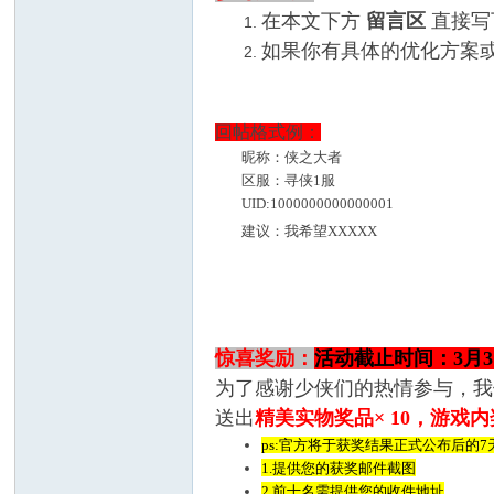
在本文下方
留言区
直接写
如果你有具体的优
回帖格式例：
昵称：侠之大者
区服：寻侠1服
UID:1000000000000001
建议：我希望XXXXX
惊喜奖励：
活动截止时间：3月3
为了感谢少侠们的热情参与，
送出
精美实物奖品× 10，游戏
ps:
官方将于获奖结果正式公布后的7
1.提供您的获奖邮件截图
2.前十名需提供您的收件地址