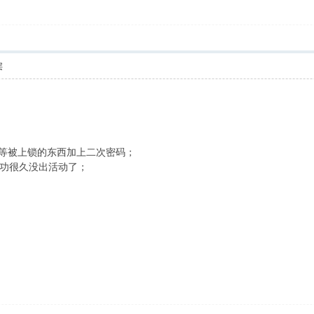
层
物等被上锁的东西加上二次密码；
很久没出活动了；