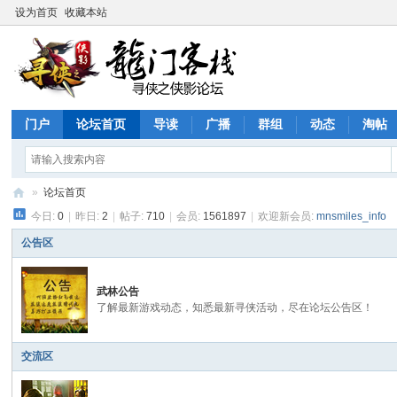
设为首页
收藏本站
门户
论坛首页
导读
广播
群组
动态
淘帖
»
论坛首页
今日:
0
|
昨日:
2
|
帖子:
710
|
会员:
1561897
|
欢迎新会员:
mnsmiles_info
寻
侠
公告区
论
武林公告
坛
了解最新游戏动态，知悉最新寻侠活动，尽在论坛公告区！
交流区