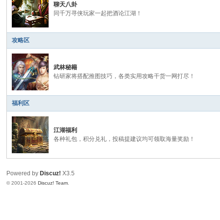
聊天八卦
同千万寻侠玩家一起把酒论江湖！
攻略区
武林秘籍
钻研家将搭配推图技巧，各类实用攻略干货一网打尽！
福利区
江湖福利
各种礼包，积分兑礼，投稿提建议均可领取海量奖励！
Powered by
Discuz!
X3.5
© 2001-2026
Discuz! Team
.