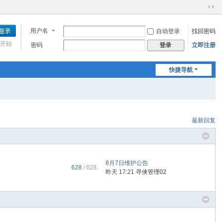
切
换
用户名
自动登录
找回密码
到
窄
开始
密码
立即注册
登录
版
快捷导航
最新回复
8月7日维护公告
628
/ 628
昨天 17:21
寻侠管理02