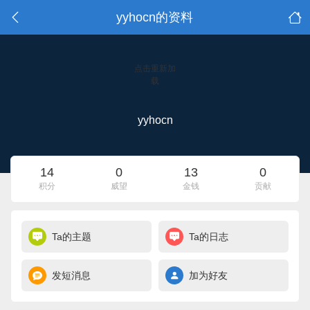
yyhocn的资料
点击重新加
载
yyhocn
14
0
13
0
积分
威望
金钱
贡献
Ta的主题
Ta的日志
发短消息
加为好友