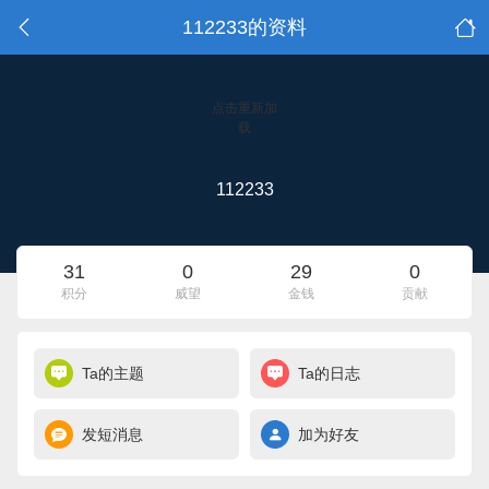
112233的资料
点击重新加
载
112233
31
0
29
0
积分
威望
金钱
贡献
Ta的主题
Ta的日志
发短消息
加为好友