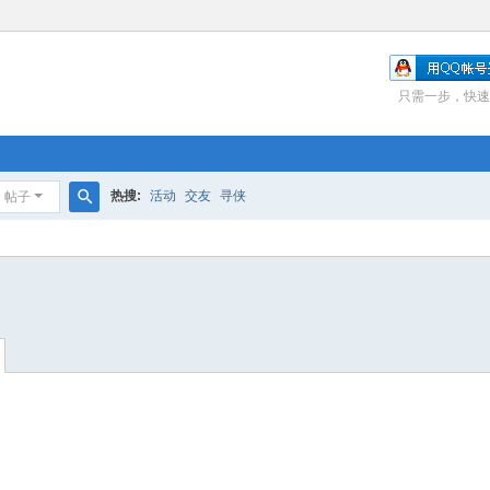
只需一步，快速
热搜:
活动
交友
寻侠
帖子
搜
索