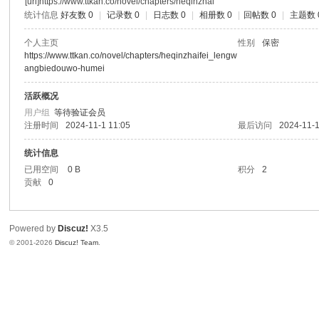
[url]https://www.ttkan.co/novel/chapters/heqinzhai
统计信息
好友数 0
|
记录数 0
|
日志数 0
|
相册数 0
|
回帖数 0
|
主题数 
个人主页
性别
保密
https://www.ttkan.co/novel/chapters/heqinzhaifei_lengw
angbiedouwo-humei
活跃概况
用户组
等待验证会员
注册时间
2024-11-1 11:05
最后访问
2024-11-1
统计信息
已用空间
0 B
积分
2
贡献
0
Powered by
Discuz!
X3.5
© 2001-2026
Discuz! Team
.