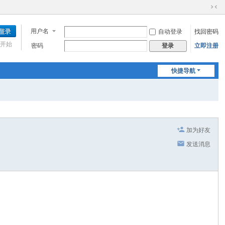
切
换
用户名
自动登录
找回密码
到
窄
开始
密码
立即注册
登录
版
快捷导航
加为好友
发送消息