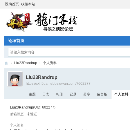
设为首页
收藏本站
论坛首页
›
Liu23Randrup
›
个人资料
寻
Liu23Randrup
侠
https://xxh5gamebbs.uwan.com/?602277
论
主题
日志
相册
记录
分享
留言板
个人资料
坛
Liu23Randrup
(UID: 602277)
邮箱状态
未验证
个人签名