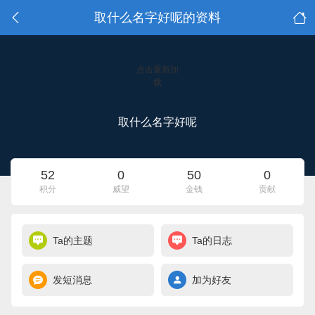
取什么名字好呢的资料
点击重新加
载
取什么名字好呢
52
0
50
0
积分
威望
金钱
贡献
Ta的主题
Ta的日志
发短消息
加为好友