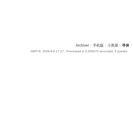
Archiver
|
手机版
|
小黑屋
|
寻侠
GMT+8, 2026-8-9 17:27
, Processed in 0.008470 second(s), 5 queries .