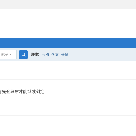
热搜:
活动
交友
寻侠
帖子
搜
索
请先登录后才能继续浏览