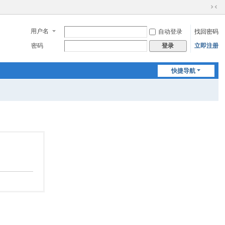
切
换
用户名
自动登录
找回密码
到
窄
密码
立即注册
登录
版
快捷导航