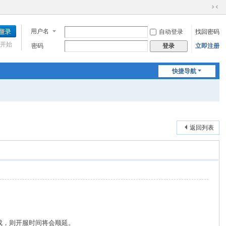
切
换
用户名
自动登录
找回密码
到
窄
开始
密码
立即注册
登录
版
快捷导航
返回列表
成，则开服时间将会顺延。