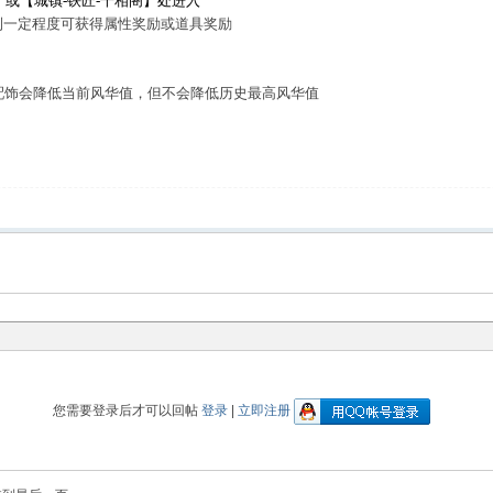
】或【城镇-铁匠-千相阁】处进入
到一定程度可获得属性奖励或道具奖励
配饰会降低当前风华值，但不会降低历史最高风华值
您需要登录后才可以回帖
登录
|
立即注册