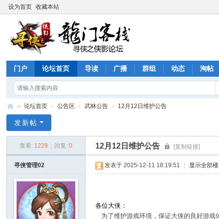
设为首页
收藏本站
门户
论坛首页
导读
广播
群组
动态
淘帖
»
论坛首页
›
公告区
›
武林公告
›
12月12日维护公告
寻
发新帖
侠
12月12日维护公告
查看:
1229
|
回复:
0
[复制链接]
论
坛
寻侠管理02
发表于 2025-12-11 18:19:51
|
显示全部楼
各位大侠：
为了维护游戏环境，保证大侠的良好游戏