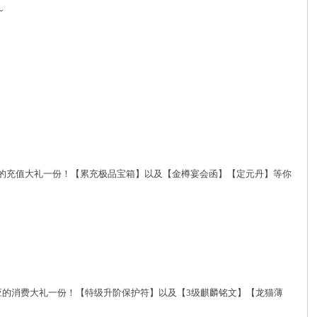
~
宝即可领取对应的充值大礼一份！【累充极品宝箱】以及【金樽宴会函】【定元丹】等你
元宝即可领取对应的消费大礼一份！【特级升阶保护符】以及【3级麒麟铭文】【龙猫薄