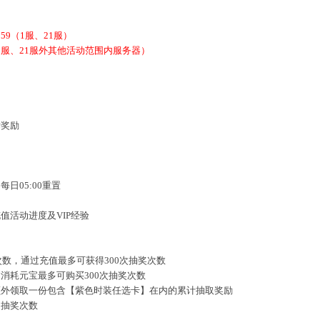
9:59（1服、21服）
9（除1服、21服外其他活动范围内服务器）
标奖励
日05:00重置
值活动进度及VIP经验
次数，通过充值最多可获得300次抽奖次数
消耗元宝最多可购买300次抽奖次数
额外领取一份包含【紫色时装任选卡】在内的累计抽取奖励
用抽奖次数