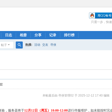
只需一步，快速
日志
相册
分享
记录
排行榜
热搜:
活动
交友
寻侠
帖子
搜
索
层
本帖最后由 寻侠管理02 于 2025-12-12 17:40 编辑
体验，服务器将于
12月12日（周五）10:00-12:00
进行停服维护，如未能按时完