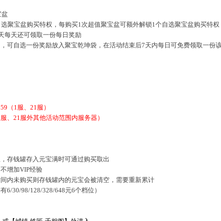
宝盆
自选聚宝盆购买特权，每购买1次超值聚宝盆可额外解锁1个自选聚宝盆购买特权
0天每天还可领取一份每日奖励
00），可自选一份奖励放入聚宝乾坤袋，在活动结束后7天内每日可免费领取一份
9:59（1服、21服）
9（除1服、21服外其他活动范围内服务器）
宝，存钱罐存入元宝满时可通过购买取出
不增加VIP经验
时间内未购买则存钱罐内的元宝会被清空，需要重新累计
/98/128/328/648元6个档位）