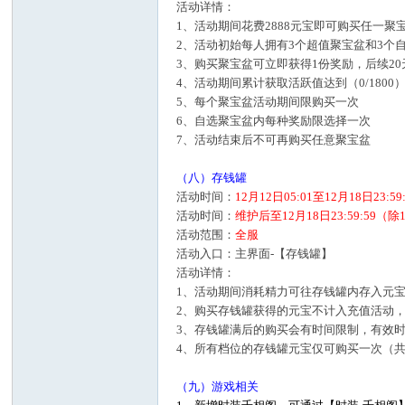
活动详情：
1、活动期间花费2888元宝即可购买任一聚
2、活动初始每人拥有3个超值聚宝盆和3个
3、购买聚宝盆可立即获得1份奖励，后续2
4、活动期间累计获取活跃值达到（0/18
5、每个聚宝盆活动期间限购买一次
6、自选聚宝盆内每种奖励限选择一次
7、活动结束后不可再购买任意聚宝盆
（八）存钱罐
活动时间：
12月12日05:01至12月18日23:5
活动时间：
维护后至12月18日23:59:5
活动范围：
全服
活动入口：主界面-【存钱罐】
活动详情：
1、活动期间消耗精力可往存钱罐内存入元
2、购买存钱罐获得的元宝不计入充值活动，
3、存钱罐满后的购买会有时间限制，有效
4、所有档位的存钱罐元宝仅可购买一次（共有6/30
（九）游戏相关