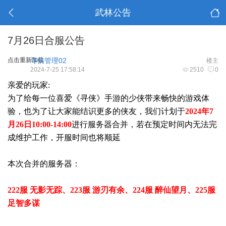
武林公告
7月26日合服公告
点击重新加载
寻侠管理02
楼主
2024-7-25 17:58:14
2510
0
亲爱的玩家:
为了给每一位喜爱《寻侠》手游的少侠带来畅快的游戏体
验，也为了让大家能结识更多的侠友，我们计划于
2024年7
月26日10:00-14:00
进行服务器合并，若在预定时间内无法完
成维护工作，开服时间也将顺延
本次合并的服务器：
222服 无影无踪、
223服 游刃有余、
224服 醉仙望月、225服
足智多谋