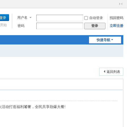
切
换
用户名
自动登录
找回密码
到
窄
开始
密码
立即注册
登录
版
快捷导航
返回列表
大活动打造福利饕餮，全民共享劲爆大餐!