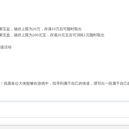
聚宝盆，储存上限为20万，存满10万后可随时取出
聚宝盘，储存上限为200元宝，存满20元宝后可消耗1元随时取出
充值活动
！祝愿各位大侠能够在游戏中，找寻到属于自己的侠道，谱写出一段属于自己