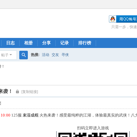
只需一步，快速
日志
相册
分享
记录
排行榜
热搜:
活动
交友
寻侠
帖子
搜
袭！
索
热来袭！
[复制链接]
层
10:00
125服
束湿成棍
火热来袭！感受最纯粹的江湖，体验最真实的武侠！八
扫码立即进入游戏