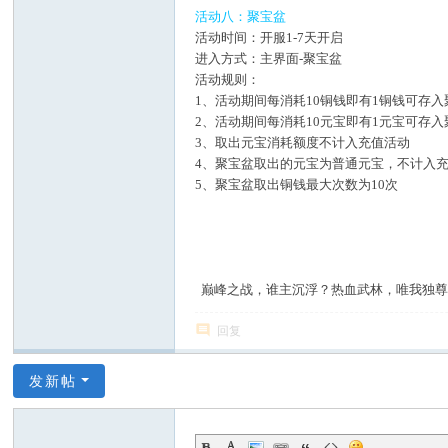
活动八：聚宝盆
活动时间：开服1-7天开启
进入方式：主界面-聚宝盆
活动规则：
1、活动期间每消耗10铜钱即有1铜钱可存入
2、活动期间每消耗10元宝即有1元宝可存入
3、取出元宝消耗额度不计入充值活动
4、聚宝盆取出的元宝为普通元宝，不计入
5、聚宝盆取出铜钱最大次数为10次
巅峰之战，谁主沉浮？热血武林，唯我独尊
回复
发新帖