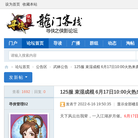
设为首页
收藏本站
门户
论坛首页
导读
广播
群组
动态
淘帖
»
论坛首页
›
公告区
›
武林公告
›
125服 束湿成棍 6月17日10:00火热来
寻
发新帖
侠
125服 束湿成棍 6月17日10:00火
查看:
1692
|
回复:
0
论
坛
寻侠管理02
发表于 2022-6-16 19:50:35
|
显示全部楼
天下风云出我辈，一入江湖岁月催。
6月17日