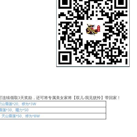
可连续领取3天奖励，还可将专属美女家将【双儿-我见犹怜】带回家！