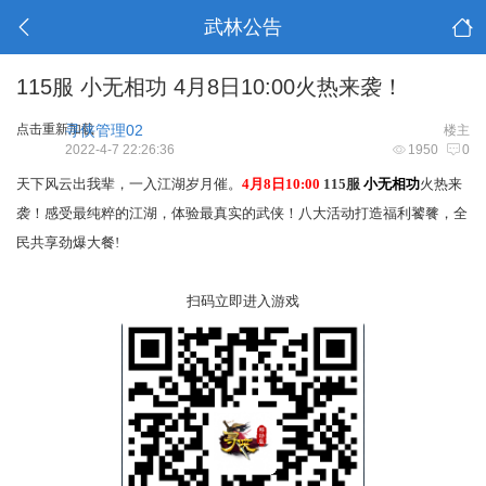
武林公告
115服 小无相功 4月8日10:00火热来袭！
点击重新加载
寻侠管理02
楼主
2022-4-7 22:26:36
1950
0
天下风云出我辈，一入江湖岁月催。
4月8日10:00
115服
小无相功
火热来
袭！感受最纯粹的江湖，体验最真实的武侠！八大活动打造福利饕餮，全
民共享劲爆大餐!
扫码立即进入游戏