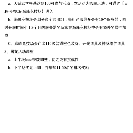
a、天赋武学根基达到100可参与活动，本活动为跨服玩法，可通过【日
程-竞技场-巅峰竞技场】进入
b、巅峰竞技场会划分多个跨服组，每组跨服最多会有10个服务器，同
时开服时间小于3个月的服务器的玩家在巅峰竞技场中会有额外的属性加
成
C、巅峰竞技场会产出110级普通橙色装备、开光道具及神脉培养道具
3、屠龙活动调整
a、上半场boss技能调整，使之更有挑战性
b、下半场奖励上调，并增加11-50名的排名奖励