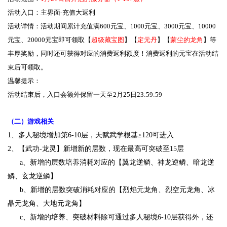
活动入口：主界面-充值大返利
活动详情：活动期间累计充值满600元宝、1000元宝、3000元宝、10000
元宝、20000元宝即可领取【
超级藏宝图
】【
定元丹
】【
蒙尘的龙角
】等
丰厚奖励，同时还可获得对应的消费返利额度！消费返利的元宝在活动结
束后可领取。
温馨提示：
活动结束后，入口会额外保留一天至2月25日23:59:59
（二）游戏相关
1、多人秘境增加第6-10层，天赋武学根基≥120可进入
2、【武功-龙灵】新增新的层数，现在最高可突破至15层
a、新增的层数培养消耗对应的【翼龙逆鳞、神龙逆鳞、暗龙逆
鳞、玄龙逆鳞】
b、新增的层数突破消耗对应的【烈焰元龙角、烈空元龙角、冰
晶元龙角、大地元龙角】
c、新增的培养、突破材料除可通过多人秘境6-10层获得外，还