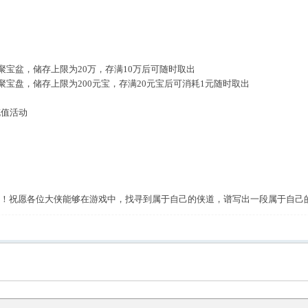
聚宝盆，储存上限为20万，存满10万后可随时取出
聚宝盘，储存上限为200元宝，存满20元宝后可消耗1元随时取出
充值活动
！祝愿各位大侠能够在游戏中，找寻到属于自己的侠道，谱写出一段属于自己