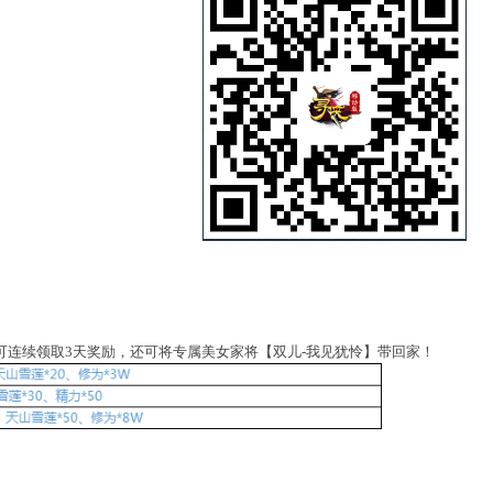
可连续领取3天奖励，还可将专属美女家将【双儿-我见犹怜】带回家！