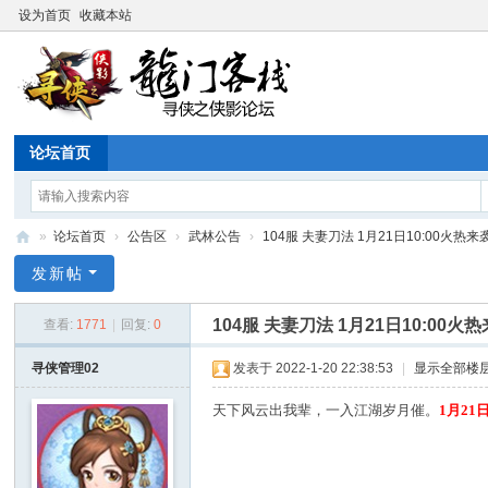
设为首页
收藏本站
论坛首页
»
论坛首页
›
公告区
›
武林公告
›
104服 夫妻刀法 1月21日10:00火热来
寻
发新帖
侠
104服 夫妻刀法 1月21日10:00火
查看:
1771
|
回复:
0
论
坛
寻侠管理02
发表于 2022-1-20 22:38:53
|
显示全部楼
天下风云出我辈，一入江湖岁月催。
1月21日