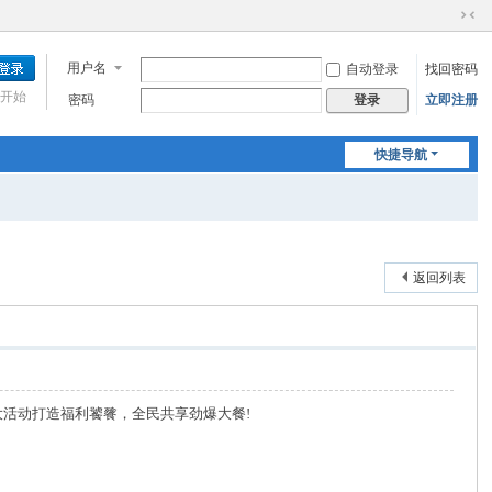
切
换
用户名
自动登录
找回密码
到
窄
开始
密码
立即注册
登录
版
快捷导航
返回列表
活动打造福利饕餮，全民共享劲爆大餐!