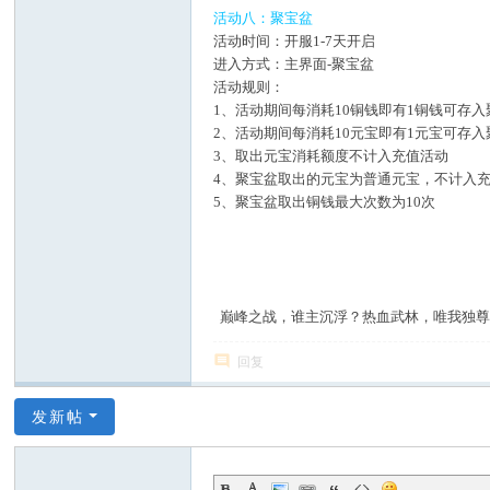
活动八：聚宝盆
活动时间：开服1-7天开启
进入方式：主界面-聚宝盆
活动规则：
1、活动期间每消耗10铜钱即有1铜钱可存入
2、活动期间每消耗10元宝即有1元宝可存入
3、取出元宝消耗额度不计入充值活动
4、聚宝盆取出的元宝为普通元宝，不计入
5、聚宝盆取出铜钱最大次数为10次
巅峰之战，谁主沉浮？热血武林，唯我独尊
回复
发新帖