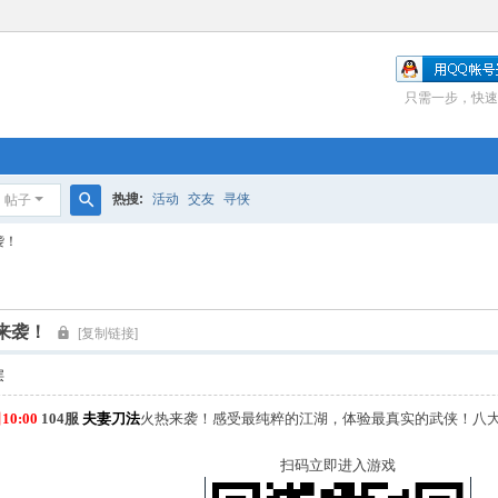
只需一步，快速
热搜:
活动
交友
寻侠
帖子
搜
袭！
索
热来袭！
[复制链接]
层
10:00
104服
夫妻刀法
火热来袭！感受最纯粹的江湖，体验最真实的武侠！八大
扫码立即进入游戏