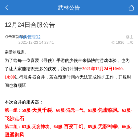
武林公告
12月24日合服公告
点击重新加载
寻侠管理02
楼主
2021-12-23 14:23:41
1936
0
亲爱的玩家:
为了给每一位喜爱《寻侠》手游的少侠带来畅快的游戏体验，也为
了让大家能结识更多的侠友，我们计划于
2021年12月24日10:00-
14:00
进行服务器合并，若在预定时间内无法完成维护工作，开服时
间也将顺延
本次合并的服务器：
天灵千裂
凭虚临风
第一组：59服-
、60服-
混元一气、61服-
、62服-
飞沙走石
百变千幻
无影神拳
第二组：63服-
无妄神功、64服-
、65服-
、66服-
逍遥御风