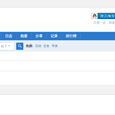
只需一步，快速
日志
相册
分享
记录
排行榜
热搜:
活动
交友
寻侠
帖子
搜
索