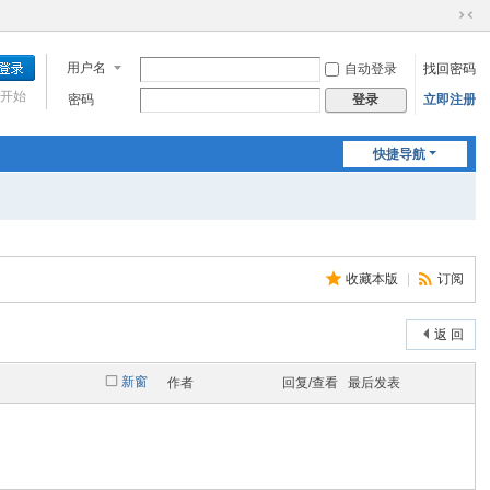
切
换
用户名
自动登录
找回密码
到
窄
开始
密码
立即注册
登录
版
快捷导航
收藏本版
|
订阅
返 回
新窗
作者
回复/查看
最后发表