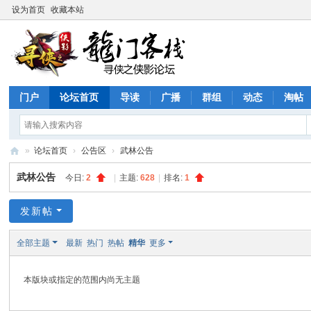
设为首页
收藏本站
门户
论坛首页
导读
广播
群组
动态
淘帖
»
论坛首页
›
公告区
›
武林公告
寻
武林公告
今日:
2
|
主题:
628
|
排名:
1
侠
论
发新帖
坛
全部主题
最新
热门
热帖
精华
更多
本版块或指定的范围内尚无主题