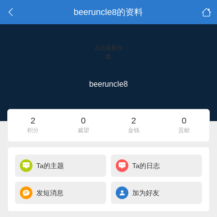
beeruncle8的资料
点击重新加
载
beeruncle8
2
0
2
0
积分
威望
金钱
贡献
Ta的主题
Ta的日志
发短消息
加为好友