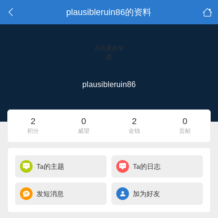
plausibleruin86的资料
点击重新加
载
plausibleruin86
2
0
2
0
积分
威望
金钱
贡献
Ta的主题
Ta的日志
发短消息
加为好友