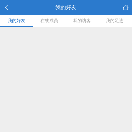
我的好友
我的好友
在线成员
我的访客
我的足迹