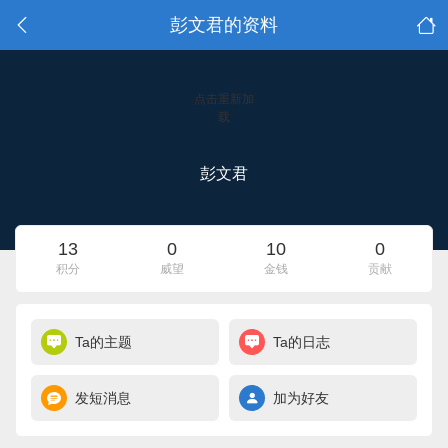
彭文君的资料
点击重新加
载
彭文君
13
0
10
0
积分
威望
金钱
贡献
Ta的主题
Ta的日志
发短消息
加为好友