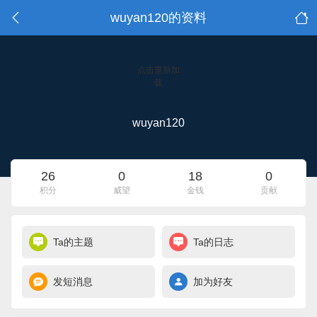
wuyan120的资料
点击重新加
载
wuyan120
26
0
18
0
积分
威望
金钱
贡献
Ta的主题
Ta的日志
发短消息
加为好友