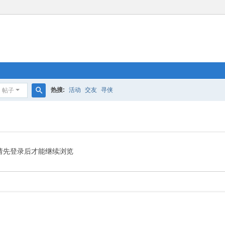
热搜:
活动
交友
寻侠
帖子
搜
索
请先登录后才能继续浏览