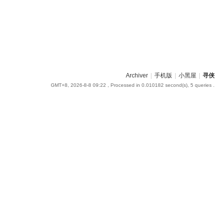
Archiver
|
手机版
|
小黑屋
|
寻侠
GMT+8, 2026-8-8 09:22
, Processed in 0.010182 second(s), 5 queries .