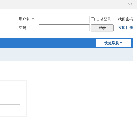
切
换
用户名
自动登录
找回密码
到
窄
密码
立即注册
登录
版
快捷导航