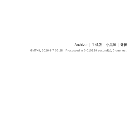
Archiver
|
手机版
|
小黑屋
|
寻侠
GMT+8, 2026-8-7 09:28
, Processed in 0.010129 second(s), 5 queries .