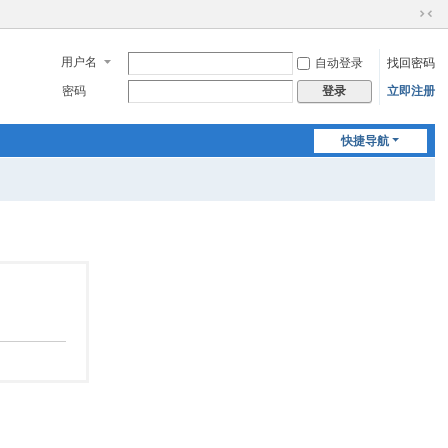
切
换
用户名
自动登录
找回密码
到
窄
密码
立即注册
登录
版
快捷导航