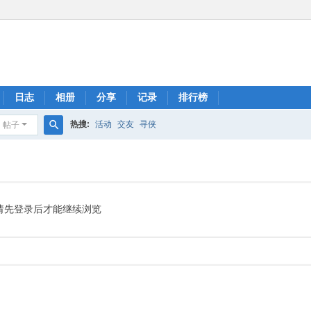
日志
相册
分享
记录
排行榜
热搜:
活动
交友
寻侠
帖子
搜
索
请先登录后才能继续浏览