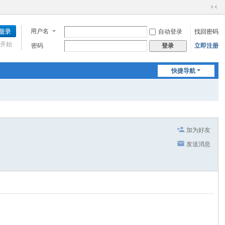
切
换
用户名
自动登录
找回密码
到
窄
开始
密码
立即注册
登录
版
快捷导航
加为好友
发送消息