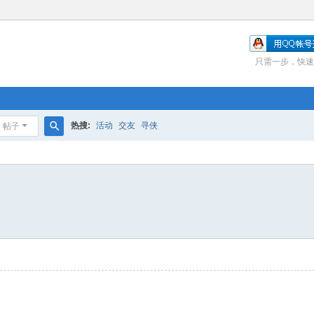
只需一步，快速
热搜:
活动
交友
寻侠
帖子
搜
索