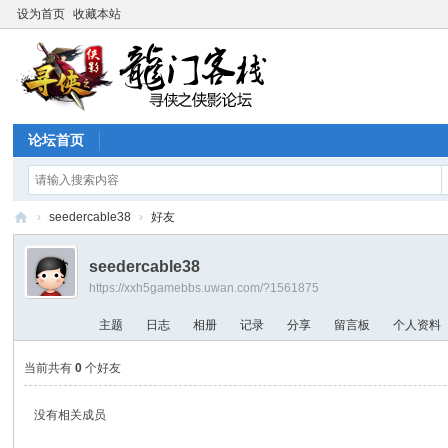
设为首页
收藏本站
论坛首页
›
seedercable38
›
好友
寻
seedercable38
侠
https://xxh5gamebbs.uwan.com/?1561875
论
主题
日志
相册
记录
分享
留言板
个人资料
坛
当前共有
0
个好友
没有相关成员