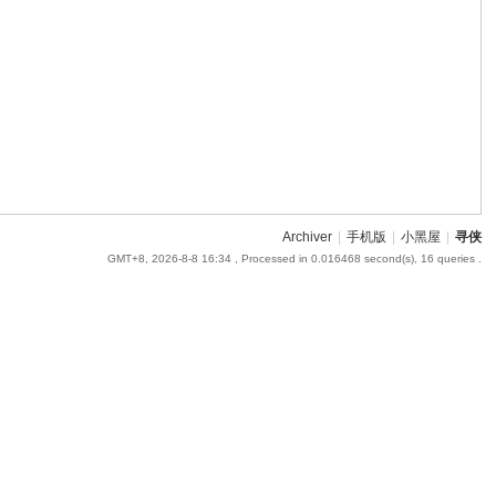
Archiver
|
手机版
|
小黑屋
|
寻侠
GMT+8, 2026-8-8 16:34
, Processed in 0.016468 second(s), 16 queries .