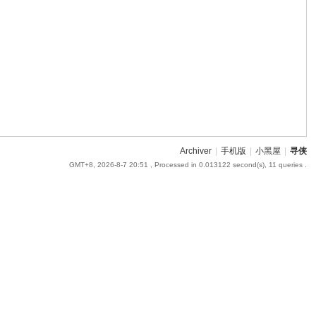
Archiver
|
手机版
|
小黑屋
|
寻侠
GMT+8, 2026-8-7 20:51
, Processed in 0.013122 second(s), 11 queries .