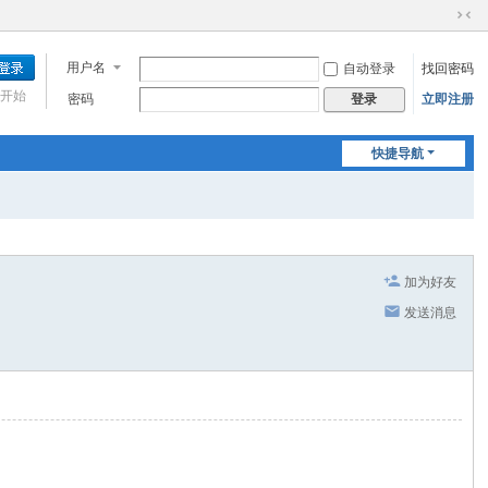
切
换
用户名
自动登录
找回密码
到
窄
开始
密码
立即注册
登录
版
快捷导航
加为好友
发送消息