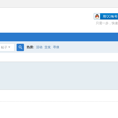
只需一步，快速
热搜:
活动
交友
寻侠
帖子
搜
索