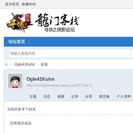
设为首页
收藏本站
论坛首页
›
Ogle41Kuhn
›
好友
寻
Ogle41Kuhn
侠
https://xxh5gamebbs.uwan.com/?714471
论
主题
日志
相册
记录
分享
留言板
个人资料
坛
当前共有
0
个好友
没有相关成员