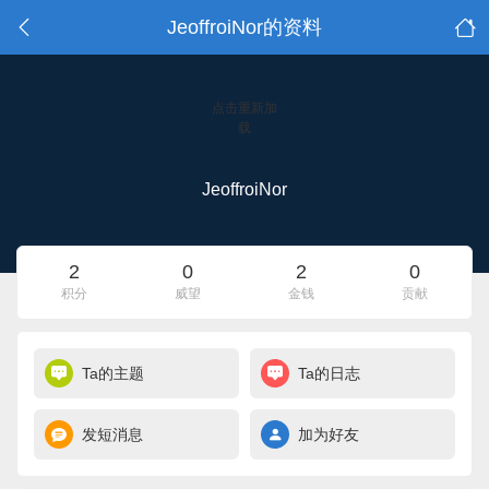
JeoffroiNor的资料
点击重新加
载
JeoffroiNor
2
0
2
0
积分
威望
金钱
贡献
Ta的主题
Ta的日志
发短消息
加为好友