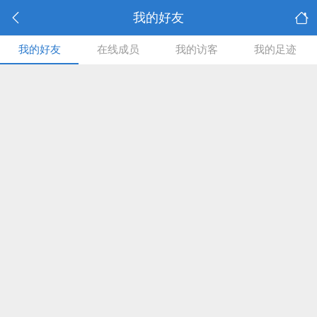
我的好友
我的好友
在线成员
我的访客
我的足迹