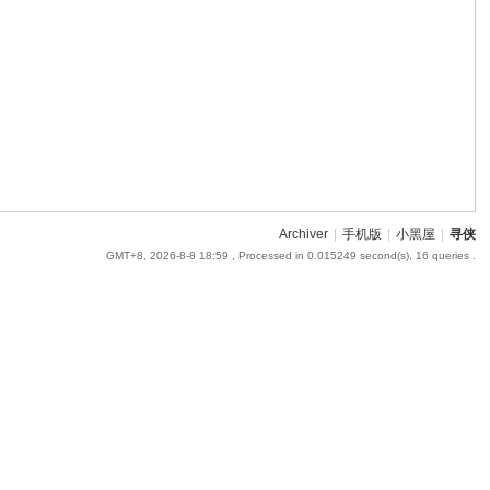
Archiver
|
手机版
|
小黑屋
|
寻侠
GMT+8, 2026-8-8 18:59
, Processed in 0.015249 second(s), 16 queries .