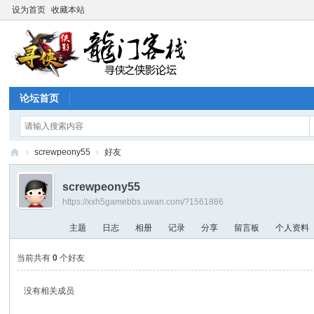
设为首页
收藏本站
论坛首页
›
screwpeony55
›
好友
寻
screwpeony55
侠
https://xxh5gamebbs.uwan.com/?1561886
论
主题
日志
相册
记录
分享
留言板
个人资料
坛
当前共有
0
个好友
没有相关成员