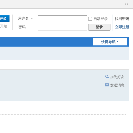
切
换
用户名
自动登录
找回密码
到
窄
开始
密码
立即注册
登录
版
快捷导航
加为好友
发送消息