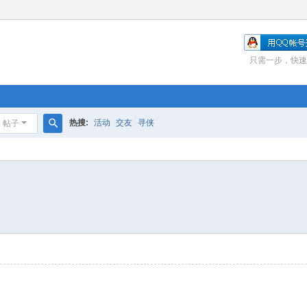
只需一步，快速
热搜:
活动
交友
寻侠
帖子
搜
索