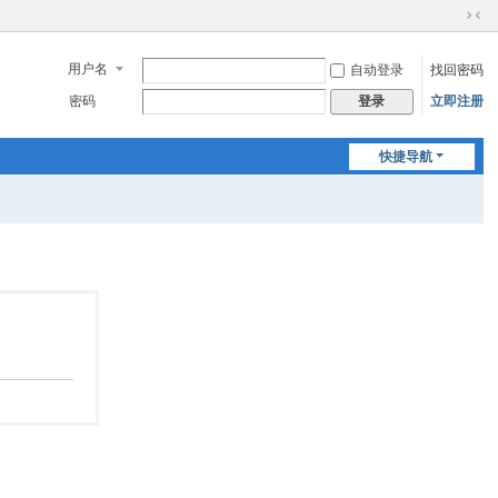
切
换
用户名
自动登录
找回密码
到
窄
密码
立即注册
登录
版
快捷导航