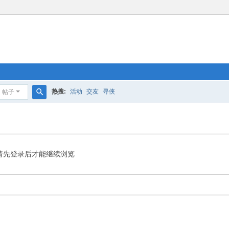
热搜:
活动
交友
寻侠
帖子
搜
索
请先登录后才能继续浏览