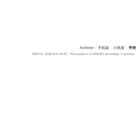
Archiver
|
手机版
|
小黑屋
|
寻侠
GMT+8, 2026-8-8 18:55
, Processed in 0.009283 second(s), 5 queries .