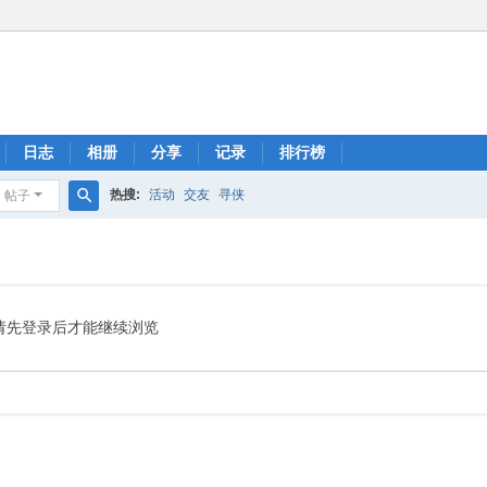
日志
相册
分享
记录
排行榜
热搜:
活动
交友
寻侠
帖子
搜
索
请先登录后才能继续浏览