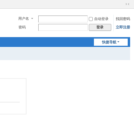
切
换
用户名
自动登录
找回密码
到
窄
密码
立即注册
登录
版
快捷导航