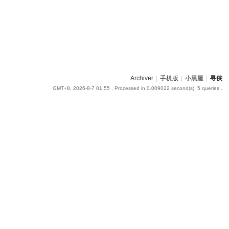
Archiver
|
手机版
|
小黑屋
|
寻侠
GMT+8, 2026-8-7 01:55
, Processed in 0.009022 second(s), 5 queries .