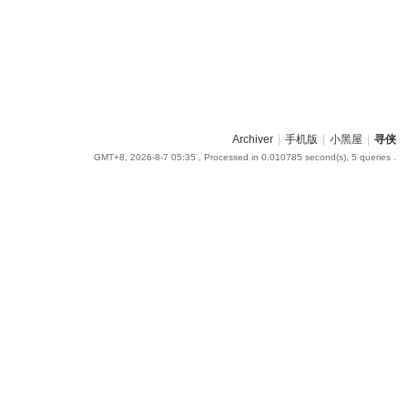
Archiver
|
手机版
|
小黑屋
|
寻侠
GMT+8, 2026-8-7 05:35
, Processed in 0.010785 second(s), 5 queries .