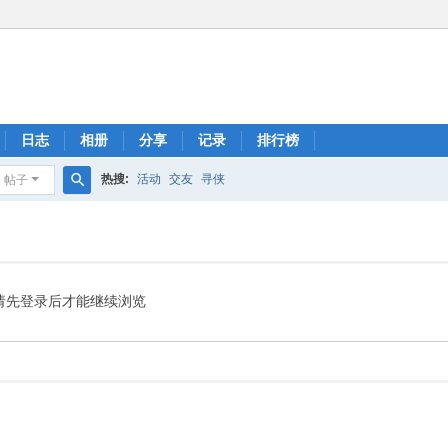
日志
相册
分享
记录
排行榜
热搜:
活动
交友
寻侠
帖子
搜
索
请先登录后才能继续浏览