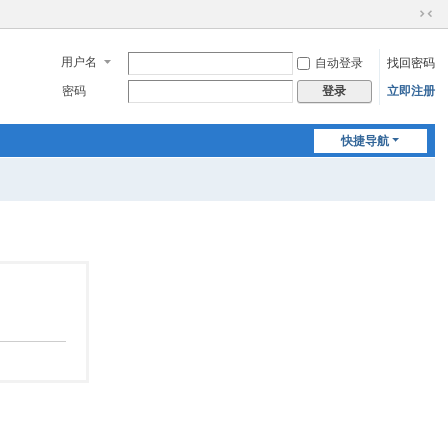
切
换
用户名
自动登录
找回密码
到
窄
密码
立即注册
登录
版
快捷导航