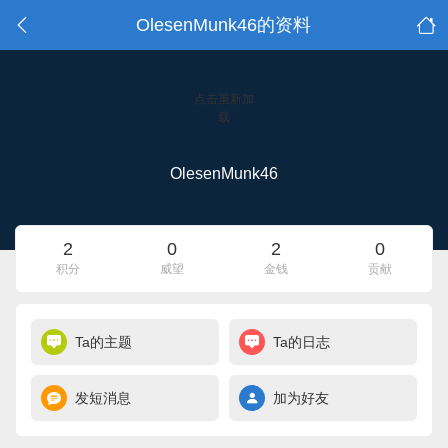
OlesenMunk46的资料
点击重新加
载
OlesenMunk46
2
0
2
0
积分
威望
金钱
贡献
Ta的主题
Ta的日志
发短消息
加为好友