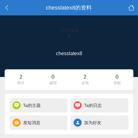
chesslatex8的资料
点击重新加
载
chesslatex8
2
0
2
0
积分
威望
金钱
贡献
Ta的主题
Ta的日志
发短消息
加为好友