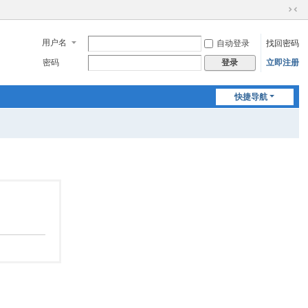
切
换
用户名
自动登录
找回密码
到
窄
密码
立即注册
登录
版
快捷导航