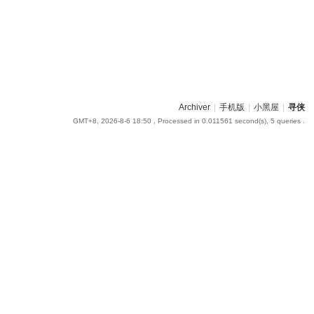
Archiver
|
手机版
|
小黑屋
|
寻侠
GMT+8, 2026-8-6 18:50
, Processed in 0.011561 second(s), 5 queries .