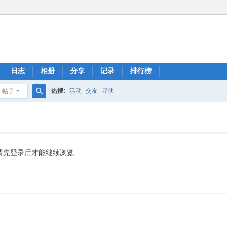
日志
相册
分享
记录
排行榜
热搜:
活动
交友
寻侠
帖子
搜
索
请先登录后才能继续浏览