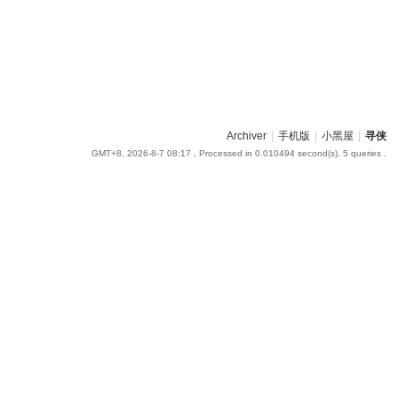
Archiver
|
手机版
|
小黑屋
|
寻侠
GMT+8, 2026-8-7 08:17
, Processed in 0.010494 second(s), 5 queries .