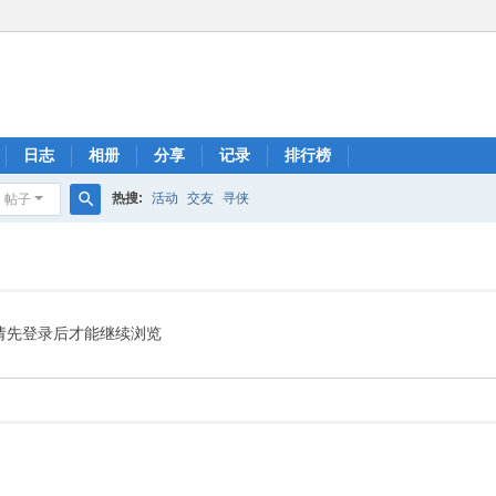
日志
相册
分享
记录
排行榜
热搜:
活动
交友
寻侠
帖子
搜
索
请先登录后才能继续浏览