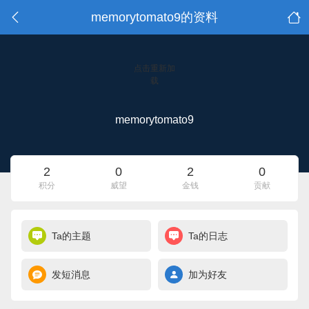
memorytomato9的资料
点击重新加
载
memorytomato9
2
0
2
0
积分
威望
金钱
贡献
Ta的主题
Ta的日志
发短消息
加为好友