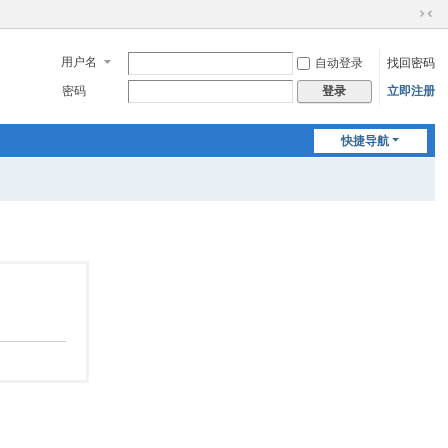
切
换
用户名
自动登录
找回密码
到
窄
密码
立即注册
登录
版
快捷导航