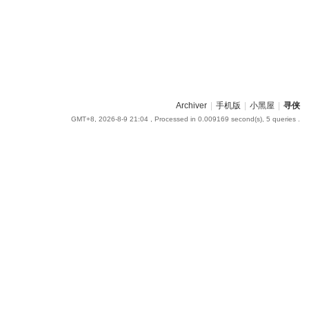
Archiver
|
手机版
|
小黑屋
|
寻侠
GMT+8, 2026-8-9 21:04
, Processed in 0.009169 second(s), 5 queries .