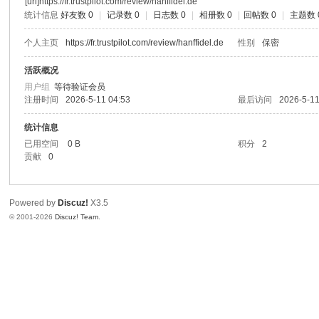
[url]https://fr.trustpilot.com/review/hanffidel.de
统计信息
好友数 0
|
记录数 0
|
日志数 0
|
相册数 0
|
回帖数 0
|
主题数 
个人主页
https://fr.trustpilot.com/review/hanffidel.de
性别
保密
活跃概况
用户组
等待验证会员
注册时间
2026-5-11 04:53
最后访问
2026-5-11
统计信息
已用空间
0 B
积分
2
贡献
0
Powered by
Discuz!
X3.5
© 2001-2026
Discuz! Team
.