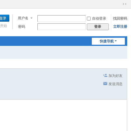
切
换
用户名
自动登录
找回密码
到
窄
开始
密码
立即注册
登录
版
快捷导航
加为好友
发送消息