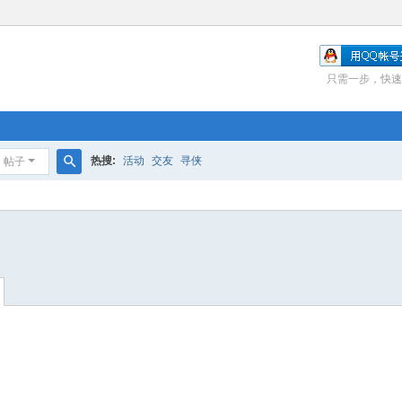
只需一步，快速
热搜:
活动
交友
寻侠
帖子
搜
索