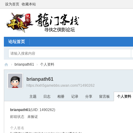
设为首页
收藏本站
论坛首页
›
brianpath61
›
个人资料
寻
brianpath61
侠
https://xxh5gamebbs.uwan.com/?1490262
论
主题
日志
相册
记录
分享
留言板
个人资料
坛
brianpath61
(UID: 1490262)
邮箱状态
未验证
个人签名