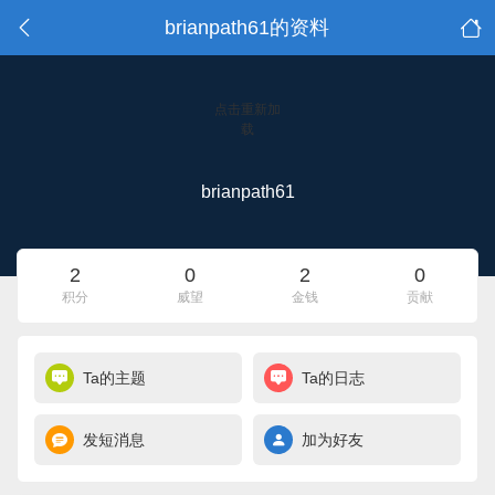
brianpath61的资料
点击重新加
载
brianpath61
2
0
2
0
积分
威望
金钱
贡献
Ta的主题
Ta的日志
发短消息
加为好友