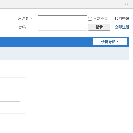
切
换
用户名
自动登录
找回密码
到
窄
密码
立即注册
登录
版
快捷导航