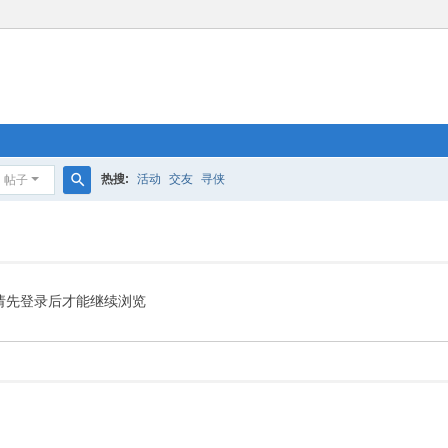
热搜:
活动
交友
寻侠
帖子
搜
索
请先登录后才能继续浏览