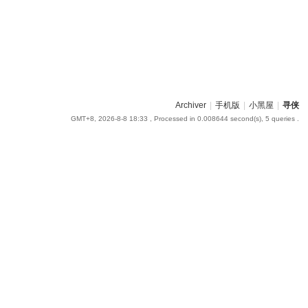
Archiver
|
手机版
|
小黑屋
|
寻侠
GMT+8, 2026-8-8 18:33
, Processed in 0.008644 second(s), 5 queries .