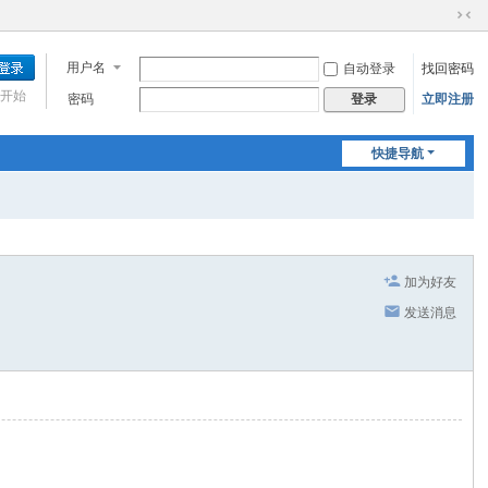
切
换
用户名
自动登录
找回密码
到
窄
开始
密码
立即注册
登录
版
快捷导航
加为好友
发送消息