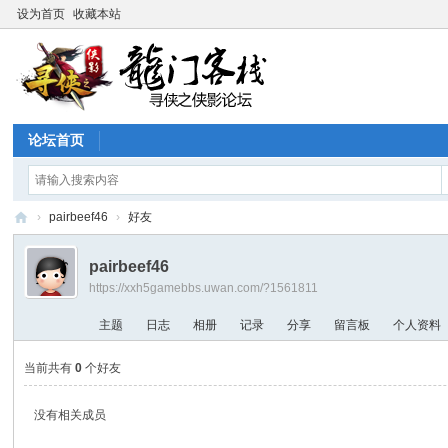
设为首页
收藏本站
论坛首页
›
pairbeef46
›
好友
寻
pairbeef46
侠
https://xxh5gamebbs.uwan.com/?1561811
论
主题
日志
相册
记录
分享
留言板
个人资料
坛
当前共有
0
个好友
没有相关成员