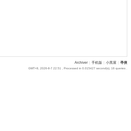
Archiver
|
手机版
|
小黑屋
|
寻侠
GMT+8, 2026-8-7 22:51
, Processed in 0.015427 second(s), 16 queries .