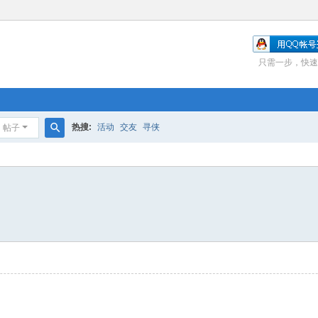
只需一步，快速
热搜:
活动
交友
寻侠
帖子
搜
索