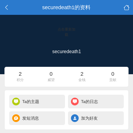
securedeath1的资料
点击重新加
载
securedeath1
2
0
2
0
积分
威望
金钱
贡献
Ta的主题
Ta的日志
发短消息
加为好友