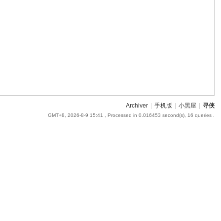
Archiver
|
手机版
|
小黑屋
|
寻侠
GMT+8, 2026-8-9 15:41
, Processed in 0.016453 second(s), 16 queries .