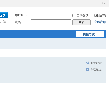
切
换
用户名
自动登录
找回密码
到
窄
开始
密码
立即注册
登录
版
快捷导航
加为好友
发送消息