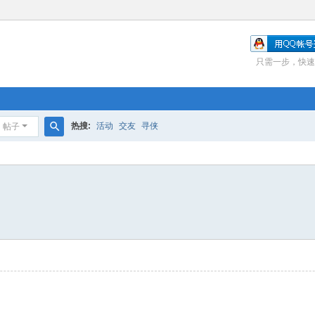
只需一步，快速
热搜:
活动
交友
寻侠
帖子
搜
索