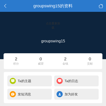
groupswing15的资料
点击重新加
载
groupswing15
2
0
2
0
积分
威望
金钱
贡献
Ta的主题
Ta的日志
发短消息
加为好友