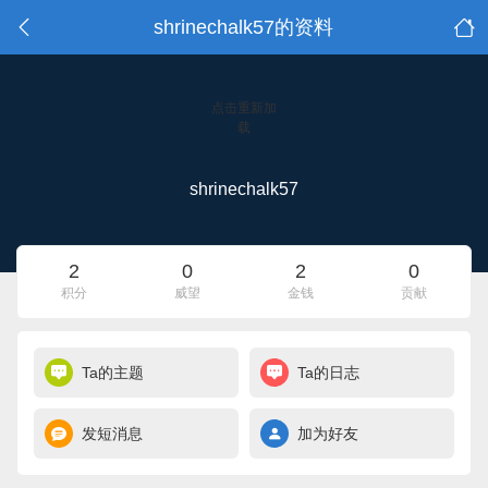
shrinechalk57的资料
点击重新加
载
shrinechalk57
2
0
2
0
积分
威望
金钱
贡献
Ta的主题
Ta的日志
发短消息
加为好友