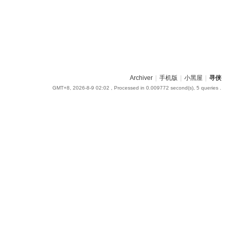
Archiver
|
手机版
|
小黑屋
|
寻侠
GMT+8, 2026-8-9 02:02
, Processed in 0.009772 second(s), 5 queries .