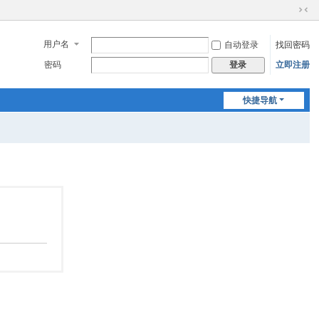
切
换
用户名
自动登录
找回密码
到
窄
密码
立即注册
登录
版
快捷导航