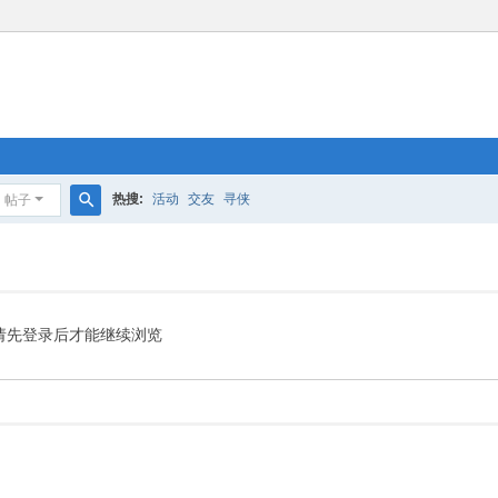
热搜:
活动
交友
寻侠
帖子
搜
索
请先登录后才能继续浏览