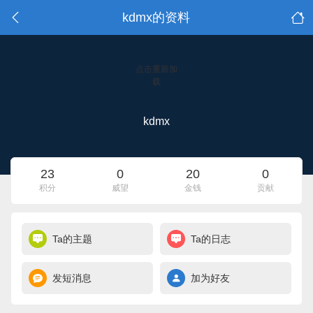
kdmx的资料
点击重新加
载
kdmx
23
0
20
0
积分
威望
金钱
贡献
Ta的主题
Ta的日志
发短消息
加为好友