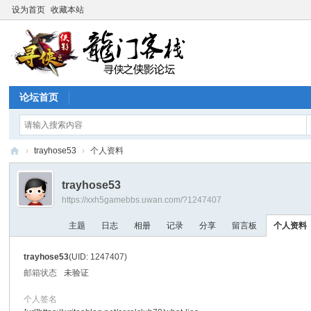
设为首页
收藏本站
论坛首页
›
trayhose53
›
个人资料
寻
trayhose53
侠
https://xxh5gamebbs.uwan.com/?1247407
论
主题
日志
相册
记录
分享
留言板
个人资料
坛
trayhose53
(UID: 1247407)
邮箱状态
未验证
个人签名