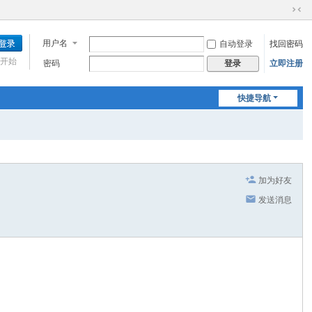
切
换
用户名
自动登录
找回密码
到
窄
开始
密码
立即注册
登录
版
快捷导航
加为好友
发送消息