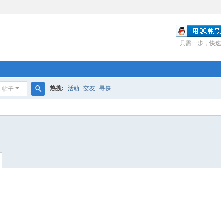
只需一步，快速
热搜:
活动
交友
寻侠
帖子
搜
索