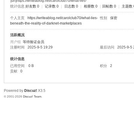
[url]https://writeablog.net/carolclub70/what-lies-
统计信息
好友数 0
|
记录数 0
|
日志数 0
|
相册数 0
|
回帖数 0
|
主题数 
个人主页
https://writeablog.net/carolclub70/what-lies-
性别
保密
beneath-the-reality-of-darknet-marketplaces
活跃概况
用户组
等待验证会员
注册时间
2025-9-5 19:29
最后访问
2025-9-5 
统计信息
已用空间
0 B
积分
2
贡献
0
Powered by
Discuz!
X3.5
© 2001-2026
Discuz! Team
.