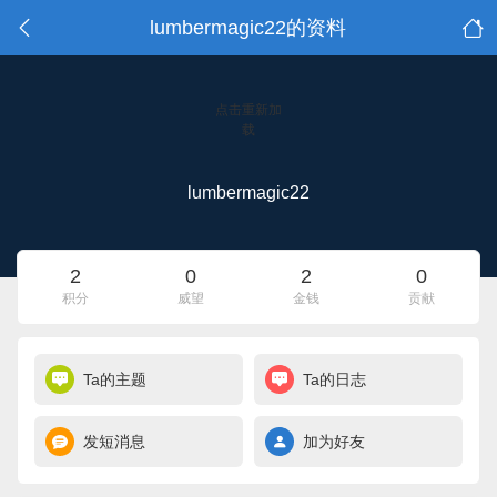
lumbermagic22的资料
点击重新加
载
lumbermagic22
2
0
2
0
积分
威望
金钱
贡献
Ta的主题
Ta的日志
发短消息
加为好友