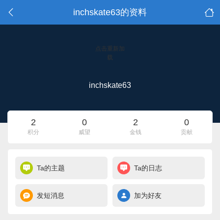
inchskate63的资料
点击重新加
载
inchskate63
2
0
2
0
积分
威望
金钱
贡献
Ta的主题
Ta的日志
发短消息
加为好友